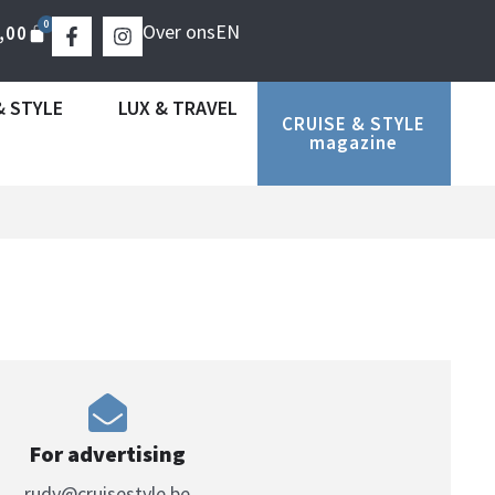
0
Over ons
EN
,00
& STYLE
LUX & TRAVEL
CRUISE & STYLE
magazine
For advertising
rudy@cruisestyle.be