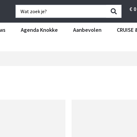
€
0
ws
Agenda Knokke
Aanbevolen
CRUISE 