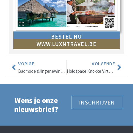
BESTEL NU
WWW.LUXNTRAVEL.BE
VORIGE
VOLGENDE
Badmode & lingeriewinkels in Knokke, Knokke-Heist, aanrader door LUX & TRAVEL® magazine
Holospace Knokke Virtual Reality Center
Wens je onze
INSCHRIJVEN
nieuwsbrief?