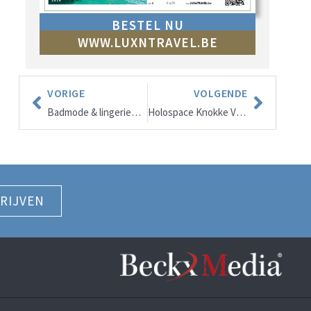
BESTEL NU
WWW.LUXNTRAVEL.BE
VORIGE
VOLGENDE
Badmode & lingeriewinkels in Knokke, Knokke-Heist, aanrader door LUX & TRAVEL® magazine
Holospace Knokke Virtual Reality Center
RIJVEN