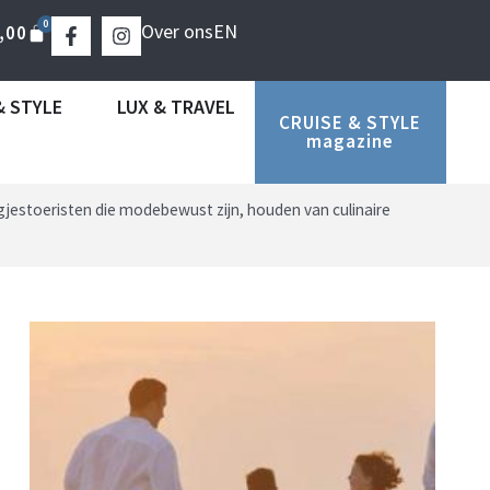
0
Over ons
EN
,00
& STYLE
LUX & TRAVEL
CRUISE & STYLE
magazine
jestoeristen die modebewust zijn, houden van culinaire