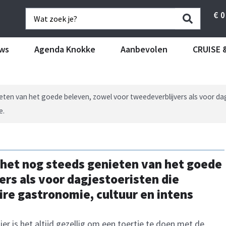
€
0
ws
Agenda Knokke
Aanbevolen
CRUISE 
ten van het goede beleven, zowel voor tweedeverblijvers als voor dag
e.
 het nog steeds genieten van het goede
rs als voor dagjestoeristen die
re gastronomie, cultuur en intens
hier is het altijd gezellig om een toertje te doen met de