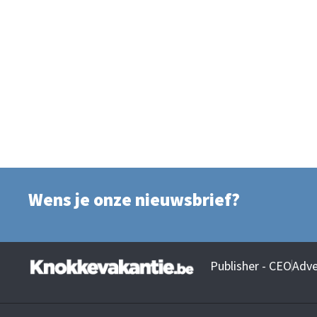
Wens je onze nieuwsbrief?
Publisher - CEO
Adve