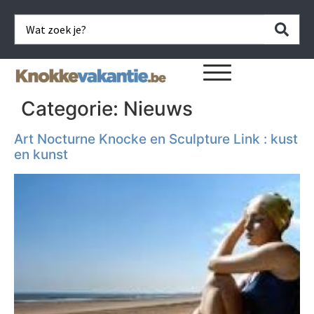
Categorie:
Nieuws
Art Nocturne Knocke en Sculpture Link : kust
en kunst